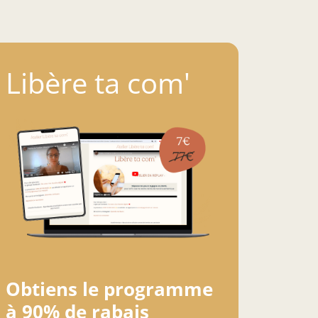
Libère ta com'
Obtiens le programme
à 90% de rabais